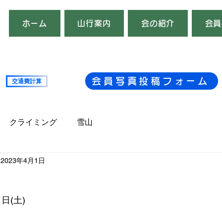
ホーム
山行案内
会の紹介
会員
会員写真投稿フォーム
交通費計算
複数台
クライミング
雪山
2023年4月1日
日(土)