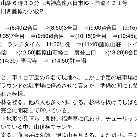
山駅６時３０分→名神高速八日市IC→国道４２１号
旧西藤原小学校P
⇒(8:40)2合目　⇒(8:50)3合目　⇒(9:00)4合目　(9:1
9:35)7合目　⇒(9:50)8合目　⇒(10:15)9合目　⇒(10:
山頂　ランチタイム　11:30出発　⇒(11:40)藤原山荘　トイ
天狗岩　⇒(12:50)藤原山荘経由　裏登山口　⇒(13:20)8
（14:30）聖宝寺　⇒（14:50)駐車場　
もと、車１台丁度の５名で現地へ。しかし予定の駐車場
グラウンドの駐車場に停めさせて貰えた。準備の間にも
めれた模様。
杉林を登る。他の人も多く列になる。杉林を抜けてしば
け完全に開花して輝いている。
スト地形で見晴らし良好。福寿草に代わり、チューリッ
咲いている中、山頂横でランチ。
に寄る。藤原岳は勿論、伊吹山も見える。また辺りにモ