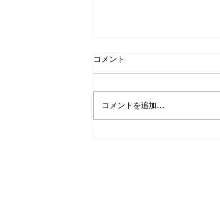
コメント
コメントを追加…
2026.7.11-12白木峰(＋牛岳)
テント泊