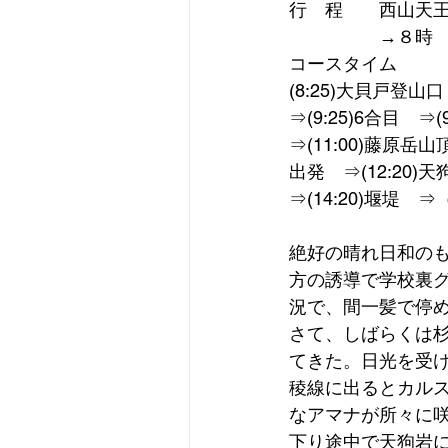
行　程　　西山天王
　　　　　→８時　
コースタイム
(8:25)大貝戸登山口　
⇒(9:25)6合目　⇒(
⇒(11:00)藤原岳
出発　⇒(12:20)
⇒(14:20)堰堤　⇒
絶好の晴れ日和の
方の誘導で学校裏
況で、間一髪で停
さて、しばらくは
てきた。日光を受
稜線に出るとカル
なアマナが所々に
下り途中で天狗岩