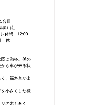
5)5合目　
45)藤原山荘　
レ休憩　12:00
合目　休　
は既に満杯。係の
後から車が来る状
らく、福寿草が出
プを小さくした様
ミジの木も多く、