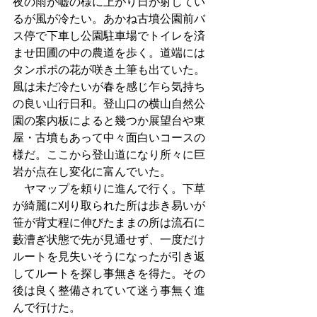
夜の雨が嘘の様に上がり日が射してい
るが風が冷たい。あかね古墳公園前バ
ス停で下車し公園駐車場でトイレを済
ませ田圃の中の農道を歩く。道端には
タンポポの花が咲き土筆も出ていた。
風は未だ冷たいが春を感じ乍ら気持ち
の良い山行日和。登山口の横山自然公
園の案内板によると幾つか展望台や東
屋・古墳もあって中々面白いコースの
様だ。ここから登山道になり所々に巨
岩が点在し変化に富んでいた。
　ヤマップを頼りに進んで行く。下草
が綺麗に刈り取られた所は歩き易いが
笹が背丈程に伸びたままの所は流石に
藪漕ぎ状態で先が見通せず、一度だけ
ルートを見失いそうになったが引き返
してルートを探し事無きを得た。その
後は良く整備されていて迷う事無く進
んで行けた。