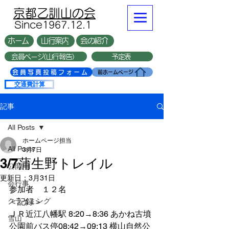
​京都乙訓山の会
​Since1967.12.1
ホーム
山行案内
会の紹介
会員ページ(山行報告）
予定表
複数台
会員写真投稿フォーム
前ホームページ
交通費計算
記事
All Posts
ホームページ担当
All Posts
3月7日
3/7蒲生野トレイル
公開用
更新日：
3月31日
会行事
参加者　１２名
クライミング
＜記録＞
ＪＲ近江八幡駅 8:20→8:36 あかね古墳
雪山
公園前バス停08:42→09:13 横山自然公