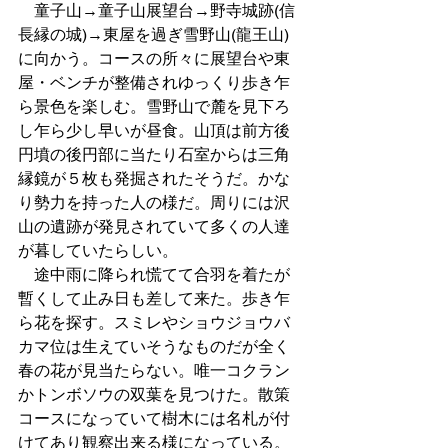
　童子山→童子山展望台→野寺城跡(信
長縁の城)→東屋を過ぎ雪野山(龍王山)
に向かう。コースの所々に展望台や東
屋・ベンチが整備されゆっくり歩き乍
ら景色を楽しむ。雪野山で麓を見下ろ
し乍ら少し早いが昼食。山頂は前方後
円墳の後円部に当たり石室からは三角
縁鏡が５枚も発掘されたそうだ。かな
り勢力を持った人の様だ。周りには沢
山の遺跡が発見されていて多くの人達
が暮していたらしい。
　途中雨に降られ慌てて合羽を着たが
暫くして止み日も差して来た。歩き乍
ら花を探す。スミレやショウジョウバ
カマ位は生えていそうなものだが全く
春の花が見当たらない。唯一コクラン
かトンボソウの双葉を見つけた。散策
コースになっていて樹木には名札が付
けてあり観察出来る様になっている。