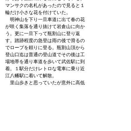
マンサクの名札があったので見ると１
輪だけ小さな花を付けていた。
　明神山を下り一旦車道に出て春の花
が咲く集落を通り抜けて岩倉山に向か
う。更に一旦下って瓶割山に登り返
す。踏跡程度の急登は雨の後で滑るの
でロープを頼りに登る。瓶割山頂から
登山口迄は普通の登山道でその後は工
場地帯を通り車道を歩いて武佐駅に到
着。１駅分だけレトロな電車に乗り近
江八幡駅に着いて解散。
　里山歩きと思っていたが意外に高低
差があり特に整備され過ぎた感の長い
階段は下りが膝に厳しかったが、体験
参加者3人含めた15人と言う集団でわい
わいと喋り乍らの山行は楽しかった。
公開用