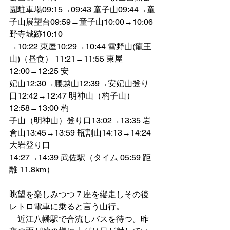
園駐車場09:15→09:43 童子山09:44→童
子山展望台09:59→童子山10:00→10:06 
野寺城跡10:10
→10:22 東屋10:29→10:44 雪野山(龍王
山)（昼食） 11:21→11:55 東屋
12:00→12:25 安
妃山12:30→腰越山12:39→安妃山登り
口12:42→12:47 明神山（杓子山）
12:58→13:00 杓
子山（明神山）登り口13:02→13:35 岩
倉山13:45→13:59 瓶割山14:13→14:24 
大岩登り口
14:27→14:39 武佐駅（タイム 05:59 距
離 11.8km）
眺望を楽しみつつ７座を縦走しその後
レトロ電車に乗ると言う山行。
　近江八幡駅で合流しバスを待つ。昨