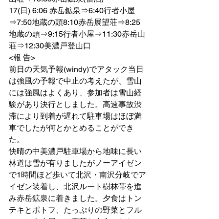
17(日) 6:06 赤岳鉱泉⇒6:40行者小屋
⇒7:50地蔵の頭8:10赤岳展望荘⇒8:25
地蔵の頭⇒9:15行者小屋⇒11:30赤岳山
荘⇒12:30美濃戸登山口
<報 告>
前日の天気予報(windy)でアタック当日
は強風の予報で中止の考えたが、雪山
には強風はよくあり、参加者は雪山経
験があり決行としました。高速事故渋
滞により到着が遅れて駐車場はほぼ満
車でしたが何とかとめることができ
た。
快晴の中美濃戸駐車場から地味に長い
林道は雪が有りましたがノーアイゼン
で1時間ほど歩いて北沢・南沢分岐でア
イゼン装着し、北沢ルート樹林帯を進
み赤岳鉱泉に着きました。夕食はトン
テキとポトフ、たっぷりの野菜とフル