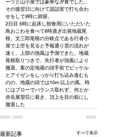
ーツと山小屋では豪華な夕食でした。
その後翌日に向けて談話室で打ち合わ
せをして9時に就寝。
2日目 5時に起床し朝食用にいただいた
鳥おこわを食べて6時過ぎ出発地蔵尾
根、文三郎尾根の分岐点である行者小
屋で上空を見ると予報通り雲の流れが
速く、上部の強風は予測できた。地蔵
尾根取りつきで、先行者が強風により
撤退、案の定地蔵の頭手前でピッケル
とアイゼンをしっかり打ち込み進むも
のの、地蔵の頭では10m 以上の風、時
にはブローでバランス取れず、何とか
赤岳展望荘に着き、頂上を目の前にし
撤退した
すべて表示
最新記事