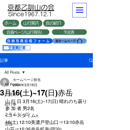
​京都乙訓山の会
​Since1967.12.1
ホーム
山行案内
会の紹介
会員ページ(山行報告）
予定表
複数台
会員写真投稿フォーム
前ホームページ
交通費計算
記事
All Posts
ホームページ担当
All Posts
2024年3月16日
3月16(土)~17(日)赤岳
公開用
山 行 日 3月16(土)~17(日) 晴れのち曇り
会行事
参 加 者 男2名
クライミング
<コースタイム>
16(土) 12:10美濃戸登山口⇒13:10赤岳
雪山
山荘⇒15:35赤岳鉱泉(宿泊)