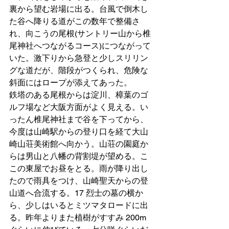
裏から望む岩場に出る。台風で倒木し
た谷へ降りる道がこの数年で整備さ
れ、向こうの尾根(サントリー山から椎
尾神社へつながるコース)につながって
いた。激下りから急登と少しスリリン
グな道だが、階段がつくられ、危険な
斜面にはロープが添えてあった。
鉄塔のある尾根からは淀川、樟葉のゴ
ルフ場など大阪方面がよく見える。い
ったん椎尾神社まで谷を下ってから、
今度は山崎駅からの登り口を経て大山
崎山荘美術館へ向かう。山荘の園庭か
らは男山と八幡の背割堤が望める。こ
この東屋でお昼をとる。雨が降り出し
たので雨具をつけ、山崎聖天からの登
山道へ合流する。17 烈士の墓の横か
ら、少しはいるとミツマタロードに出
る。昨年よりまた植樹がすすみ 200m 