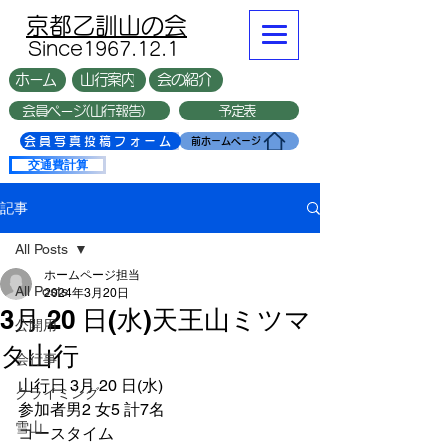
​京都乙訓山の会
​Since1967.12.1
ホーム
山行案内
会の紹介
会員ページ(山行報告）
予定表
複数台
会員写真投稿フォーム
前ホームページ
交通費計算
記事
All Posts
ホームページ担当
All Posts
2024年3月20日
3月 20 日(水)天王山ミツマ
公開用
タ山行
会行事
山行日 3月 20 日(水)
クライミング
参加者男2 女5 計7名
雪山
コースタイム