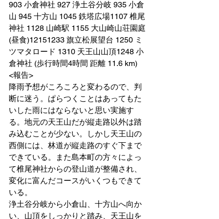
903 小倉神社 927 浄土谷分岐 935 小倉
山 945 十方山 1045 鉄塔広場1107 椎尾
神社 1128 山崎駅 1155 大山崎山荘園庭
(昼食)12151233 旗立松展望台 1250 ミ
ツマタロード 1310 天王山山頂1248 小
倉神社 (歩行時間4時間 距離 11.6 km)
<報告>
降雨予想がころころと変わるので、判
断に迷う。ぱらつくことはあってもた
いした雨にはならないと思い実施す
る。地元の天王山だが縦走路以外は踏
み込むことが少ない。しかし天王山の
西側には、林道が縦走路のすぐ下まで
できている。また島本町の方々によっ
て椎尾神社からの登山道が整備され、
変化に富んだコースがいくつもできて
いる。
浄土谷分岐から小倉山、十方山へ向か
い、山頂をしっかりと踏み、天王山を