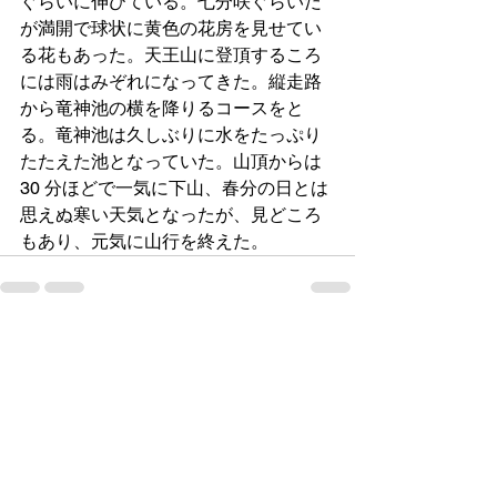
ぐらいに伸びている。七分咲ぐらいだ
が満開で球状に黄色の花房を見せてい
る花もあった。天王山に登頂するころ
には雨はみぞれになってきた。縦走路
から竜神池の横を降りるコースをと
る。竜神池は久しぶりに水をたっぷり
たたえた池となっていた。山頂からは 
30 分ほどで一気に下山、春分の日とは
思えぬ寒い天気となったが、見どころ
もあり、元気に山行を終えた。
すべて表示
最新記事