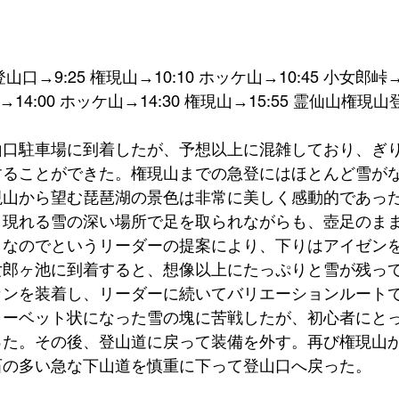
山口→9:25 権現山→10:10 ホッケ山→10:45 小女郎峠→
池→14:00 ホッケ山→14:30 権現山→15:55 霊仙山権現
口駐車場に到着したが、予想以上に混雑しており、ぎり
することができた。権現山までの急登にはほとんど雪が
現山から望む琵琶湖の景色は非常に美しく感動的であっ
り現れる雪の深い場所で足を取られながらも、壺足のま
くなのでというリーダーの提案により、下りはアイゼン
女郎ヶ池に到着すると、想像以上にたっぷりと雪が残っ
カンを装着し、リーダーに続いてバリエーションルート
ャーベット状になった雪の塊に苦戦したが、初心者にと
った。その後、登山道に戻って装備を外す。再び権現山
石の多い急な下山道を慎重に下って登山口へ戻った。