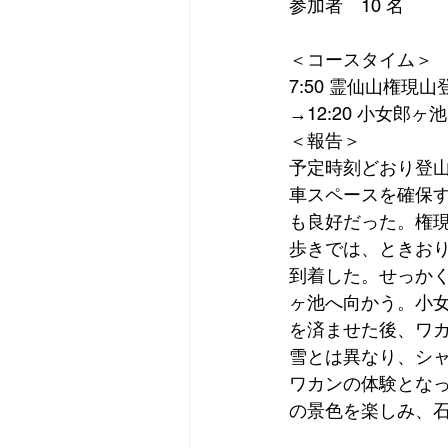
参加者　10 名
＜コースタイム＞
7:50 霊仙山権現山登
→12:20 小女郎ヶ
＜報告＞
予定時刻どおり登山
車スペースを確保
も良好だった。権
歩きでは、ときお
到着した。せっか
ヶ池へ向かう。小
を済ませた後、ワ
雪とは異なり、シ
ワカンの体験とな
の景色を楽しみ、