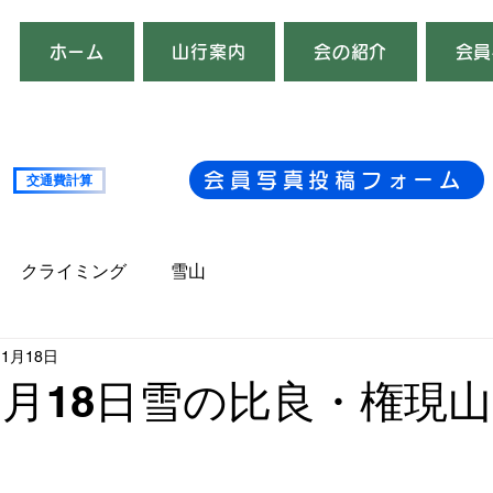
ホーム
山行案内
会の紹介
会員
会員写真投稿フォーム
交通費計算
複数台
クライミング
雪山
1月18日
 年1月18日雪の比良・権現