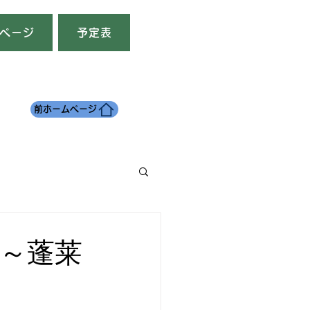
ページ
予定表
前ホームページ
山～蓬莱