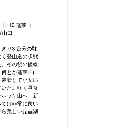
11:10 蓬莱山
山登山口
ぎり3 台分の駐
なく登山道の状態
た。その後の稜線
ま何とか蓬莱山に
を装着して小女郎
ていた。軽く昼食
でホッケ山へ。新
っては非常に良い
から美しい琵琶湖