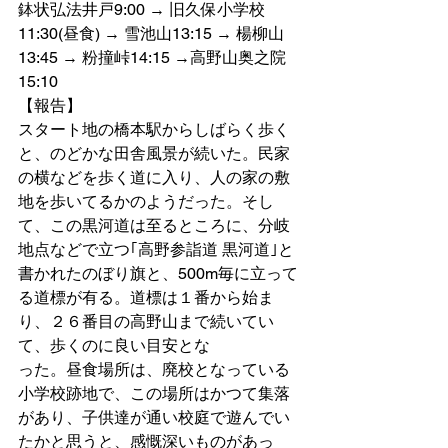
鉢状弘法井戸9:00 → 旧久保小学校
11:30(昼食) → 雪池山13:15 → 楊柳山
13:45 → 粉撞峠14:15 →高野山奥之院
15:10
【報告】
スタート地の橋本駅からしばらく歩く
と、のどかな田舎風景が続いた。民家
の横などを歩く道に入り、人の家の敷
地を歩いてるかのようだった。そし
て、この黒河道は至るところに、分岐
地点などで立つ｢高野参詣道 黒河道｣と
書かれたのぼり旗と、500m毎に立って
る道標が有る。道標は１番から始ま
り、２６番目の高野山まで続いてい
て、歩くのに良い目安とな
った。昼食場所は、廃校となっている
小学校跡地で、この場所はかつて集落
があり、子供達が通い校庭で遊んでい
たかと思うと、感慨深いものがあっ