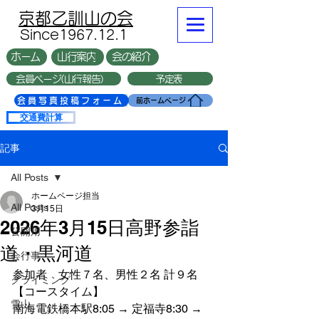
​京都乙訓山の会
​Since1967.12.1
ホーム
山行案内
会の紹介
会員ページ(山行報告）
予定表
複数台
会員写真投稿フォーム
前ホームページ
交通費計算
記事
All Posts
ホームページ担当
All Posts
3月15日
2026年3月15日高野参詣
公開用
道・黒河道
会行事
参加者　女性７名、男性２名 計９名
クライミング
【コースタイム】
雪山
南海電鉄橋本駅8:05 → 定福寺8:30 → 