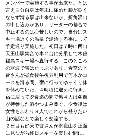
メンバーで実施する事が出来た。とは
言え自分自身は年末に痛めた膝が良く
ならず滑る事は出来ないが、折角沢山
の申し込みがあり、リーダーの都合で
中止するのは心苦しいので、自分はス
キー場近くの温泉で湯治する事にして
予定通り実施した。初日は７時に西山
天王山駅集合で車２台に分乗して木曾
福島スキー場へ直行する。このところ
の寒波で雪はたっぷりあり、青空の下
皆さんが昼食後午後券利用で何本かコ
ースを滑る間、宿に行ってゆっくり体
を休めていた。４時頃に迎えに行き、
宿に戻って夕食迄の間で男４人は各自
が持参した酒やつまみ寛ぐ。夕食後は
女性も加わり８人でこれから登りたい
山の話などで楽しく交流する。
２日目も好天で皆さんが御嶽山を正面
に見ながら終日スキーを楽しむ間に、