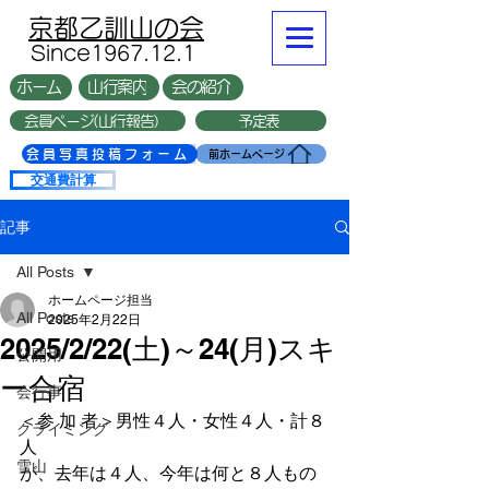
​京都乙訓山の会
​Since1967.12.1
ホーム
山行案内
会の紹介
会員ページ(山行報告）
予定表
複数台
会員写真投稿フォーム
前ホームページ
交通費計算
記事
All Posts
ホームページ担当
All Posts
2025年2月22日
2025/2/22(土)～24(月)スキ
公開用
ー合宿
会行事
＜参 加 者＞男性４人・女性４人・計８
クライミング
人
雪山
が、去年は４人、今年は何と８人もの