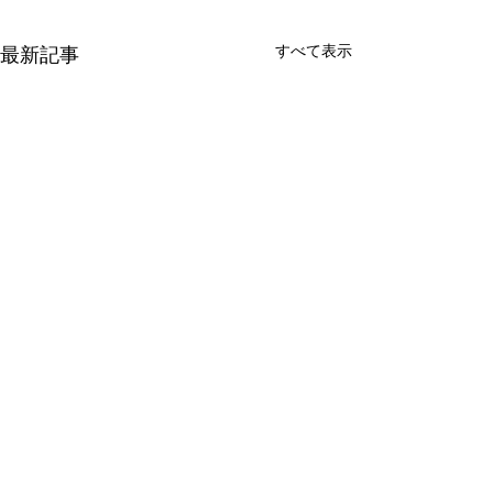
すべて表示
最新記事
2026.7.4比良
参加者 男性4 名 女性8 名