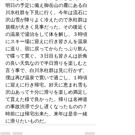
明日の予定に備え御岳山の麓にある白
川氷柱群を下見に行く。今年は流石に
沢山雪が降りよく冷えたので氷柱群は
規模が大きく見事だった。その後近く
の温泉で湯治をして体を解し、３時頃
にスキー場に迎えに行き皆さんを温泉
に送り、宿に戻ってからたっぷり飲ん
で喋って寛ぐ。３日目も皆さんは折角
の良い天気なので半日滑りを楽しむと
言う事で、白川氷柱群は見に行かず、
僕は再び温泉で寛いで過ごし、１時頃
に迎えに行き帰宅。好天に恵まれ雪も
沢山あって十分に滑りを楽しめ満足し
て貰えた様で良かった。帰りは名神道
の事故渋滞で少し遅くなったものの７
時前には帰宅出来た。来年は是非一緒
に滑りたいものだ。