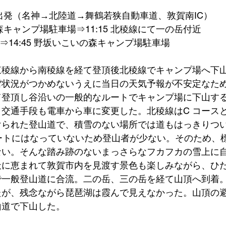
山駅出発（名神→北陸道→舞鶴若狭自動車道、敦賀南IC）
の森キャンプ場駐車場⇒11:15 北稜線にて一の岳付近
山頂⇒14:45 野坂いこいの森キャンプ場駐車場
東稜線から南稜線を経て登頂後北稜線でキャンプ場へ下
雪状況がつかめないうえに当日の天気予報が不安定なた
て登頂し谷沿いの一般的なルートでキャンプ場に下山す
交通手段も電車から車に変更した。北稜線はC コース
けられた登山道で、積雪のない場所では道もはっきりつ
ルートにはなっていないため登山者が少ない。そのため、
ない。そんな踏み跡のないまっさらなフカフカの雪上に
天に恵まれて敦賀市内を見渡す景色も楽しみながら、ひ
一般登山道に合流。二の岳、三の岳を経て山頂へ到着。
たが、残念ながら琵琶湖は霞んで見えなかった。山頂の
山道で下山した。