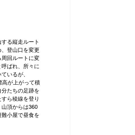
山する縦走ルート
め、登山口を変更
る周回ルートに変
と呼ばれ、所々に
いているが、
標高が上がって積
自分たちの足跡を
たすら稜線を登り
山頂からは360
避難小屋で昼食を