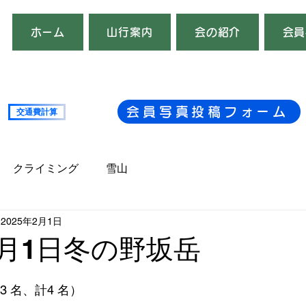
ホーム
山行案内
会の紹介
会員
会員写真投稿フォーム
交通費計算
複数台
クライミング
雪山
2025年2月1日
年2月1日冬の野坂岳
3 名、計4 名）