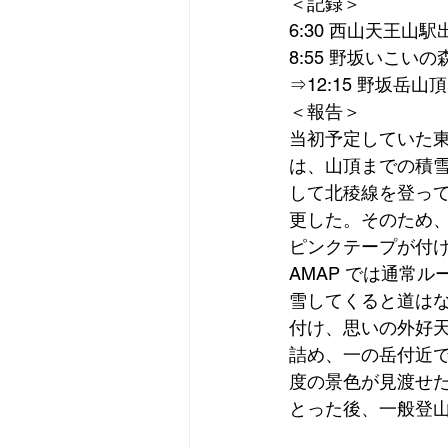
＜記録＞
6:30 西山天王
8:55 野坂いこい
⇒12:15 野坂岳
＜報告＞
当初予定していた
は、山頂までの積
して北稜線を登っ
更した。そのため、
ピンクテープが付
AMAP では通常
雪してくると道は
付け、思いの外好
詰め、一の岳付近で
度の景色が見渡せ
とった後、一般登