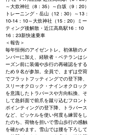
～大炊神社（8：35）～白坂（9：20）
トレーニング・岳山（12：30）～13：
10-14：10～大炊神社（15：20）ミー
ティング後解散・近江高島駅16：10 
16：23新快速乗車
＜報告＞
毎年恒例のアイゼントレ。初体験のメ
ンバーに加え、経験者・ベテランはシ
ーズン前に装備や歩行の再確認をする
ため９名が参加。全員で、まずは空荷
でフラットフッティングでの登下降、
スリーオクロック・ナインオクロック
を意識したトラバースや方向転換、そ
して急斜面で前爪を蹴り込むフロント
ポインティングの登下降、トラバース
など、ピッケルを使い何度も練習をし
たのち、荷物を担いで雪山歩行の感触
を確かめます。雪山では腰を下ろして