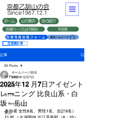
​京都乙訓山の会
​Since1967.12.1
ホーム
山行案内
会の紹介
会員ページ(山行報告）
予定表
複数台
会員写真投稿フォーム
前ホームページ
交通費計算
記事
All Posts
ホームページ担当
All Posts
2025年12月7日
2025年12 月7日アイゼント
公開用
レーニング 比良山系・白
会行事
坂～岳山
クライミング
参加者 女性8名、男性1名、合計9名）
雪山
行 程 ＪＲ湖西線 近江高島駅（8：25）