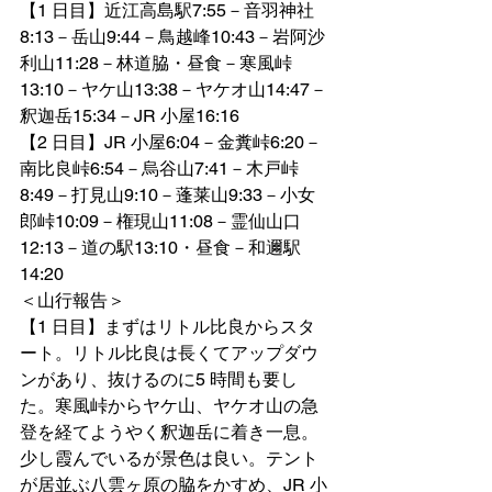
【1 日目】近江高島駅7:55－音羽神社
8:13－岳山9:44－鳥越峰10:43－岩阿沙
利山11:28－林道脇・昼食－寒風峠
13:10－ヤケ山13:38－ヤケオ山14:47－
釈迦岳15:34－JR 小屋16:16
【2 日目】JR 小屋6:04－金糞峠6:20－
南比良峠6:54－烏谷山7:41－木戸峠
8:49－打見山9:10－蓬莱山9:33－小女
郎峠10:09－権現山11:08－霊仙山口
12:13－道の駅13:10・昼食－和邇駅
14:20
＜山行報告＞
【1 日目】まずはリトル比良からスタ
ート。リトル比良は長くてアップダウ
ンがあり、抜けるのに5 時間も要し
た。寒風峠からヤケ山、ヤケオ山の急
登を経てようやく釈迦岳に着き一息。
少し霞んでいるが景色は良い。テント
が居並ぶ八雲ヶ原の脇をかすめ、JR 小