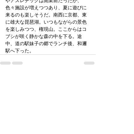
やアスレチックは開業前だったが、
色々施設が増えつつあり、夏に遊びに
来るのも楽しそうだ。南西に京都、東
に雄大な琵琶湖。いつもながらの景色
を楽しみつつ、権現山。ここからはコ
ブシが咲く静かな森の中を下る。途
中、道の駅妹子の郷でランチ後、和邇
駅へ下った。
すべて表示
最新記事