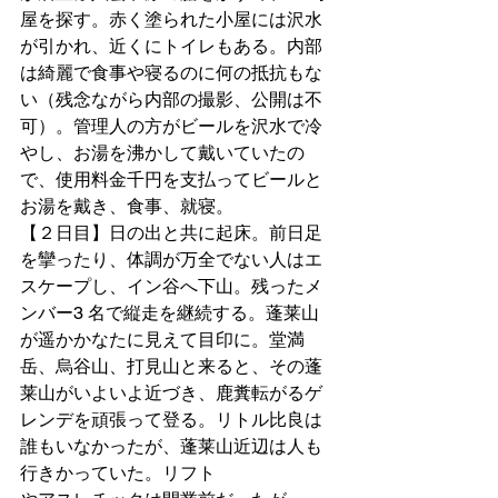
屋を探す。赤く塗られた小屋には沢水
が引かれ、近くにトイレもある。内部
は綺麗で食事や寝るのに何の抵抗もな
い（残念ながら内部の撮影、公開は不
可）。管理人の方がビールを沢水で冷
やし、お湯を沸かして戴いていたの
で、使用料金千円を支払ってビールと
お湯を戴き、食事、就寝。
【２日目】日の出と共に起床。前日足
を攣ったり、体調が万全でない人はエ
スケープし、イン谷へ下山。残ったメ
ンバー3 名で縦走を継続する。蓬莱山
が遥かかなたに見えて目印に。堂満
岳、烏谷山、打見山と来ると、その蓬
莱山がいよいよ近づき、鹿糞転がるゲ
レンデを頑張って登る。リトル比良は
誰もいなかったが、蓬莱山近辺は人も
行きかっていた。リフト