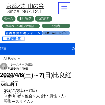
​京都乙訓山の会
​Since1967.12.1
ホーム
山行案内
会の紹介
会員ページ(山行報告）
予定表
複数台
会員写真投稿フォーム
前ホームページ
交通費計算
記事
All Posts
ホームページ担当
All Posts
2024年4月6日
2024/4/6(土)～7(日)比良縦
公開用
走山行
会行事
2024/4/6(土)～7(日)
クライミング
＜参 加 者＞他会２人 (計：男性６人)
雪山
＜コースタイム＞