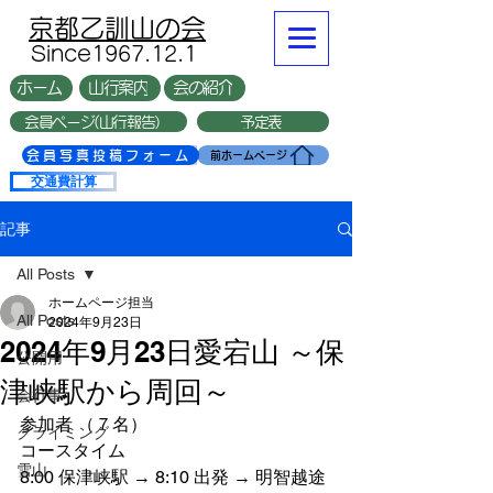
​京都乙訓山の会
​Since1967.12.1
ホーム
山行案内
会の紹介
会員ページ(山行報告）
予定表
複数台
会員写真投稿フォーム
前ホームページ
交通費計算
記事
All Posts
ホームページ担当
All Posts
2024年9月23日
2024年9月23日愛宕山 ～保
公開用
津峡駅から周回～
会行事
参加者 （７名）
クライミング
コースタイム
雪山
8:00 保津峡駅 → 8:10 出発 → 明智越途