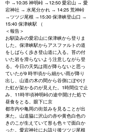
中 →10:35 神明峠 →12:50 愛宕山 → 愛
宕神社 → 水尾分かれ → 14:25 荒神峠 
→ツツジ尾根 →15:30 保津峡登山口 → 
15:40 保津峡駅 （
＜報告＞
お馴染みの愛宕山に保津峡から登りま
した。保津峡駅からアスファルトの道
をしばらく歩き登山道に入る。苔の付
いた岩を滑らないよう注意しながら登
る。今日の天気は雨が降らないと思っ
ていたが9 時半頃から細かい雨が降り
出し、山道の木の間から谷側にぼやけ
た虹が架かるのが見えた。1時間位で止
み、11時半頃神明峠の途中開けた処で
昼食をとる。眼下に京
都市内や亀岡の街並みを見ることが出
来た。山道脇に沢山の赤や黄色白色の
きのこが生えていて形も色々で面白か
った。愛宕神社にお詣り後ツツジ尾根