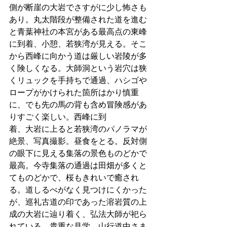
側が断崖の大岩でさすがに少し怖さも
あり。丸太階段が整備された道を進む
と青葉神社の本宮がある最高点の東峰
に到着、小憩、若狭湾が見える。そこ
から西峰に向かう道は厳しい岩陵が多
く険しくなる。大師洞という岩穴は狭
くリュックを手持ちで通過、ハシゴや
ロープがかけられた箇所はかり慎重
に、でも先の馬の背も含め冒険感があ
りすごく楽しい。西峰に到
着、大岩に上ると若狭湾のパノラマが
絶景、写真撮影。昼食をとる。反対側
の眼下に見える集落の景色ものどかで
最高。今寺集落の通過は田畑が多くと
てものどかで、桜もきれいで癒され
る。道しるべがなく見つけにくかった
が、巡礼古道の印であった溶岩質の上
成の大岩に辿り着く、弘法大師が祀ら
れている、貴重な見学。山行道中さま