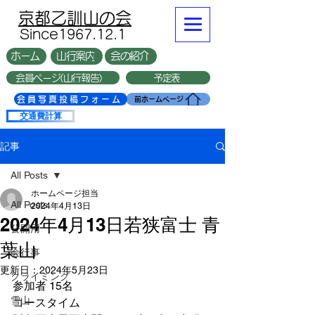
​京都乙訓山の会
​Since1967.12.1
ホーム
山行案内
会の紹介
会員ページ(山行報告）
予定表
複数台
会員写真投稿フォーム
前ホームページ
交通費計算
記事
All Posts
ホームページ担当
All Posts
2024年4月13日
2024年4月13日若狭富士 青
公開用
葉山
会行事
更新日：
2024年5月23日
クライミング
参加者 15名
雪山
コースタイム