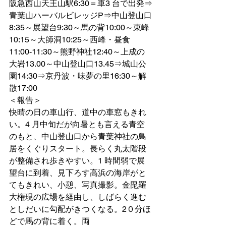
阪急西山天王山駅6:30＝車3 台で出発⇒
青葉山ハーバルビレッジP⇒中山登山口
8:35～展望台9:30～馬の背10:00～東峰
10:15～大師洞10:25～西峰・昼食
11:00-11:30～熊野神社12:40～上成の
大岩13.00～中山登山口13.45⇒城山公
園14:30⇒京丹波・味夢の里16:30～解
散17:00
＜報告＞
快晴の日の車山行、道中の車窓もきれ
い。4 月中旬だが向暑とも言える青空
のもと、中山登山口から青葉神社の鳥
居をくぐりスタート。長らく丸太階段
が整備され歩きやすい。1 時間弱で展
望台に到着、見下ろす高浜の海岸がと
てもきれい、小憩、写真撮影。金毘羅
大権現の広場を経由し、しばらく進む
としだいに勾配がきつくなる。2０分ほ
どで馬の背に着く。両