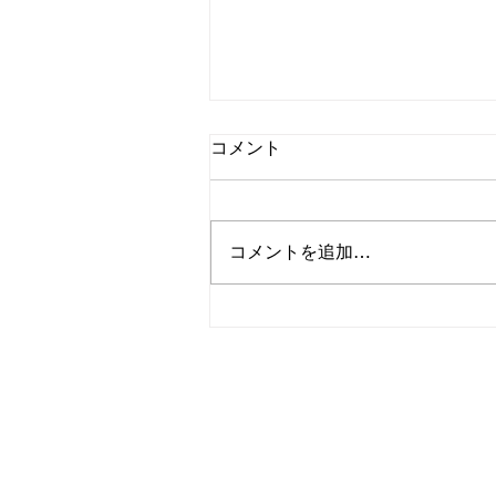
コメント
コメントを追加…
2026.7.11-12白木峰(＋牛岳)
テント泊