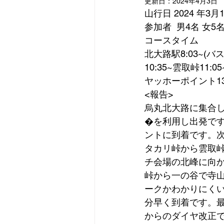
更新日：
2024年4月3日
山行日 2024 年3月
参加者  男4名 女5名
コースタイム
北大路駅8:03~(バ
10:35~雲取峠11:0
ヤッホーポイント13:1
<報告>
烏丸北大路に集合
�を利用し出発で
ントに到着です。
タカリ峠から雲取
チ会場の北峰に向
峠から一の谷で寺
ークかわかりにくい
分早く到着です。最
からのダイヤ改正