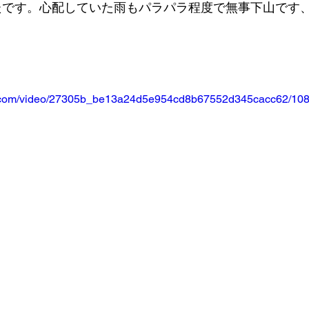
たです。心配していた雨もパラパラ程度で無事下山です
tic.com/video/27305b_be13a24d5e954cd8b67552d345cacc62/108