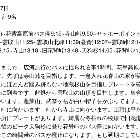
17日
 計9名
ス)~花背高原前バス停9:15~寺山峠9:50~ヤッホーポイント
5~雲取山11:25~雲取山北峰11:39(昼食)12:07~雲取峠12:1
5~寺山13:18~旧花背峠13:48~天狗杉14:05~花背峠バス
しました、広河原行のバスに揺られる事1時間。花脊高原
す。先ずは寺山峠を目指します。一息入れ花脊山の家が
次にほとんど踏み跡もない地蔵杉山を目指しプレートを
峠に到着です、此処から雲取山の山頂を目指します。集
かいます、蓬莱山、武奈ヶ岳が白い帽子をかぶってます
山峠に向かいます。峠から寺山に向かいます。山頂は平
所にプレートがあります。綺麗な冬枯れの稜線で旧花瀬
後のピーク天狗杉に登り花脊峠のバス停に向かいます。
でこの時間帯のバスが廃止になります、もし延期にして