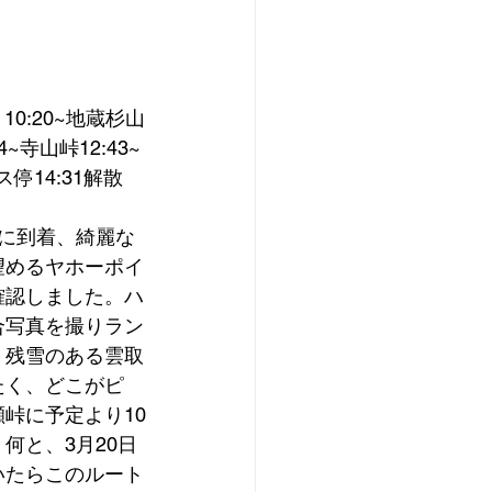
10:20~地蔵杉山
4~寺山峠12:43~
停14:31解散 
に到着、綺麗な
望めるヤホーポイ
確認しました。ハ
合写真を撮りラン
。残雪のある雲取
たく、どこがピ
峠に予定より10
何と、3月20日
いたらこのルート