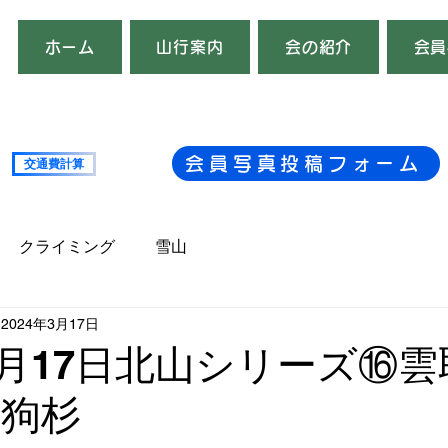
ホーム
山行案内
会の紹介
会員
会員写真投稿フォーム
交通費計算
複数台
クライミング
雪山
2024年3月17日
年3月17日北山シリーズ⑯
天狗杉