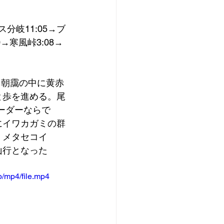
ス分岐11:05→ブ
0→寒風峠3:08→
。朝靄の中に黄赤
と歩を進める。尾
ーダーならで
にイワカガミの群
、メタセコイ
山行となった
/mp4/file.mp4