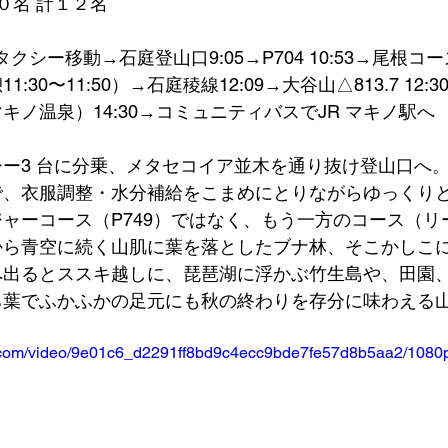
０名 計１２名
→タクシー移動→石庭登山口9:05→P704 10:53→尾根コー
30〜11:50）→石庭稜線12:09→大谷山△813.7 12:3
ノ温泉）14:30→コミュニティバスでJR マキノ駅へ 
ー3 台に分乗、メタセコイア並木を通り抜け登山口へ
で、衣服調整・水分補給をこまめにとりながらゆっくり
ャーコース（P749）ではなく、もう一方のコース（リ
から青空に続く山肌に葉を落としたブナ林、そこかしこ
へ出るとススキ越しに、琵琶湖に浮かぶ竹生島や、田園
ち葉でふかふかの足元にも秋の終わりを存分に味わえる
tic.com/video/9e01c6_d2291ff8bd9c4ecc9bde7fe57d8b5aa2/1080p