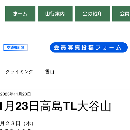
ホーム
山行案内
会の紹介
会員
会員写真投稿フォーム
交通費計算
複数台
クライミング
雪山
2023年11月23日
11月23日高島TL大谷山
日
１１月２３日（木）