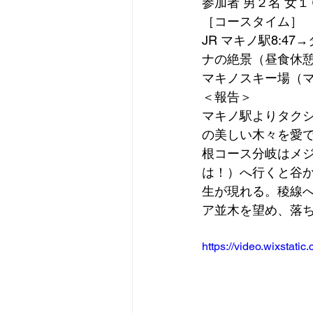
参加者 男２名 女１
［コースタイム］
JR マキノ駅8:47
ナの絶景（昼食休憩11:
マキノスキー場（マキ
＜報告＞
マキノ駅よりタクシ
の美しい木々を愛
根コース分岐はメジ
は！）へ行くと谷
生が現れる。稜線
ア並木を望め、落
https://video.wixsta