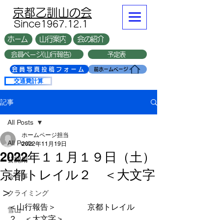
​京都乙訓山の会
​Since1967.12.1
ホーム
山行案内
会の紹介
会員ページ(山行報告）
予定表
複数台
会員写真投稿フォーム
前ホームページ
交通費計算
記事
All Posts
ホームページ担当
All Posts
2022年11月19日
2022年１１月１９日（土）
公開用
京都トレイル２ ＜大文字
会行事
＞
クライミング
＜山行報告＞　　　　京都トレイル
雪山
２　＜大文字＞