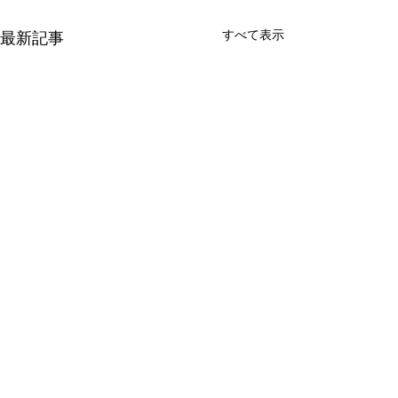
すべて表示
最新記事
2026.7.4比良
参加者 男性4 名 女性8 名