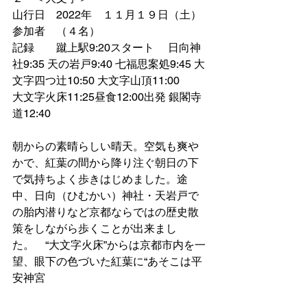
山行日　2022年　１１月１９日（土）
参加者　（４名）
記録　　蹴上駅9:20スタート　 日向神
社9:35 天の岩戸9:40 七福思案処9:45 大
文字四つ辻10:50 大文字山頂11:00 
大文字火床11:25昼食12:00出発 銀閣寺
道12:40
朝からの素晴らしい晴天。空気も爽や
かで、紅葉の間から降り注ぐ朝日の下
で気持ちよく歩きはじめました。途
中、日向（ひむかい）神社・天岩戸で
の胎内潜りなど京都ならではの歴史散
策をしながら歩くことが出来まし
た。　“大文字火床”からは京都市内を一
望、眼下の色づいた紅葉に“あそこは平
安神宮